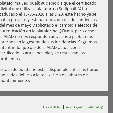
plataforma Sedipualb@, debido a que el certificado
digital que utiliza la plataforma Sedipualb@ ha
caducado el 18/06/2026 a las 9:23, este hecho ya se
había previsto y estaba renovado desde comienzos
del mes de mayo y solicitado el cambio a efectos de
autenticación en la plataforma @Firma, pero desde
la AEAD no nos responden aduciendo problemas
internos en la gestión de sus incidencias. Seguimos
intentando que desde la AEAD actualicen el
certificado lo antes posible y se resuelvan los
problemas.
Esta sede puede no estar disponible entre las horas
indicadas debido a la realización de labores de
mantenimiento.
|
|
Accesibilidad
Aviso Legal
Sedipualb@